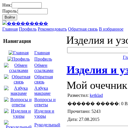
Ник:
Пароль:
Главная
Профиль
Рекомендовать
Обратная связь
В избранное
Изделия и у
Навигация
Главная
Гл
Профиль
Обмен
Изделия и у
ссылками
Обратная
Мой очечник
связь
Азбука
макраме
Разместил:
ketklad
Вопросы и
������ �����: 0 By
ответы
Изделия и
Прочитано: 5243
узоры
Дата: 27.08.2015
Рукодельный