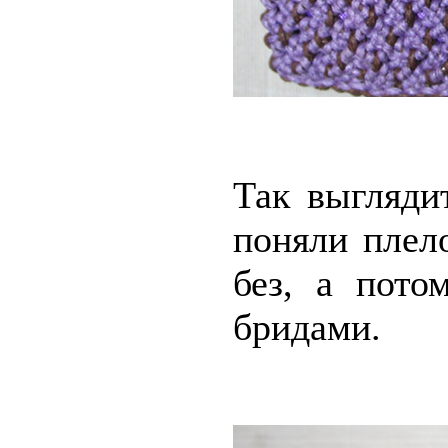
Так выгляди
поняли плел
без, а пото
бридами.