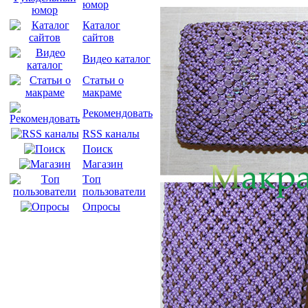
юмор
Каталог
сайтов
Видео каталог
Статьи о
макраме
Рекомендовать
RSS каналы
Поиск
Магазин
Tоп
пользователи
Опросы