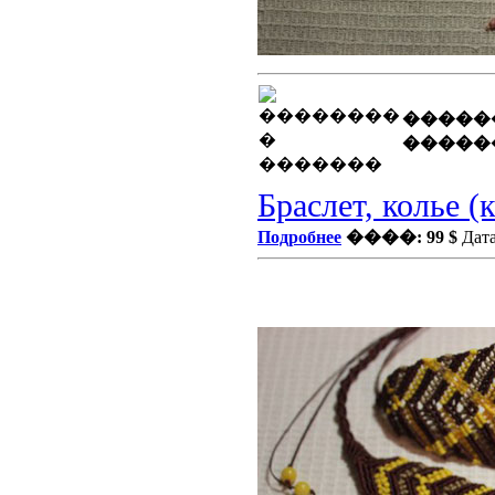
�����
�����
Браслет, колье 
Подробнее
����: 99 $
Дата