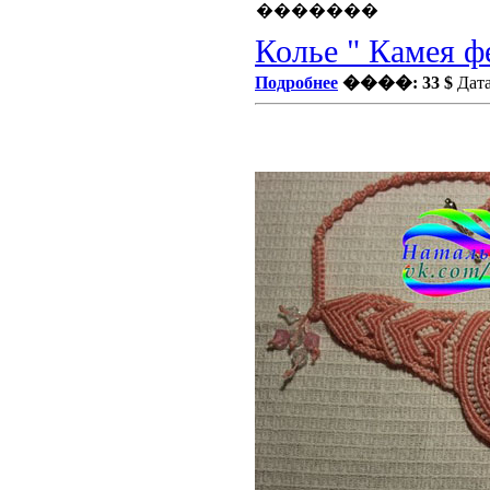
Колье " Камея ф
Подробнее
����: 33 $
Дата