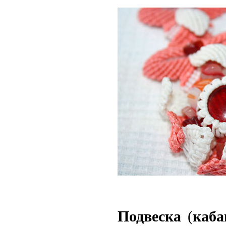
Подвеска
(
каб