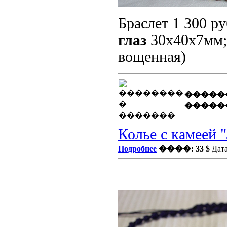
Браслет 1 300 ру
глаз
30x40x7мм
вощенная)
�����
�����
Колье с камеей 
Подробнее
����: 33 $
Дата