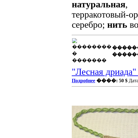
натуральная
, 
терракотовый-о
серебро;
нить
во
�����
�����
"Лесная дриада"
Подробнее
����: 50 $
Дата