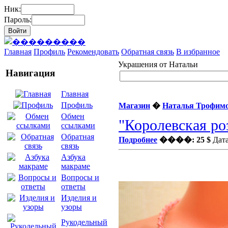
Ник:
Пароль:
Главная
Профиль
Рекомендовать
Обратная связь
В избранное
Украшения от Натальи
Навигация
Главная
Профиль
Магазин
�
Наталья Трофим
Обмен
"Королевская ро
ссылками
Обратная
Подробнее
����: 25 $
Дата
связь
Азбука
макраме
Вопросы и
ответы
Изделия и
узоры
Рукодельный