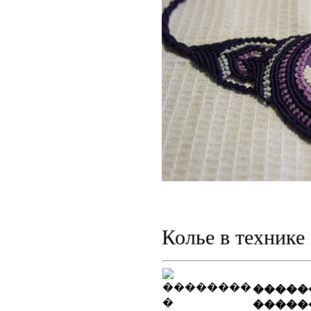
Колье в технике
�����
�����