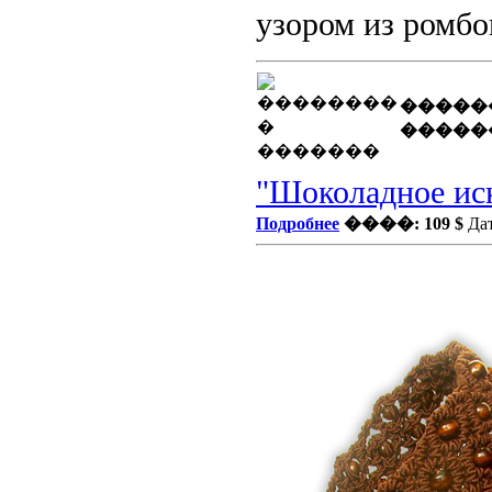
узором из ромбо
�����
�����
"Шоколадное ис
Подробнее
����: 109 $
Дат