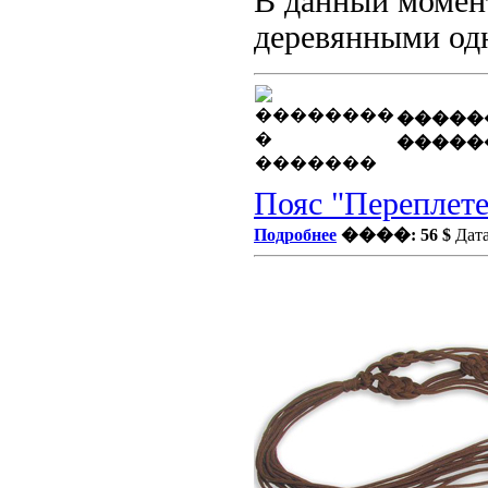
В данный момент
деревянными од
�����
�����
Пояс "Переплет
Подробнее
����: 56 $
Дата