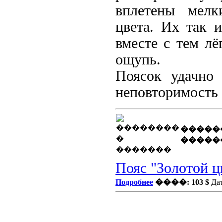
вплетены мелк
цвета. Их так и
вместе с тем л
ощупь.
Поясок удачно
неповторимость 
�����
�����
Пояс "Золотой ц
Подробнее
����: 103 $
Дат