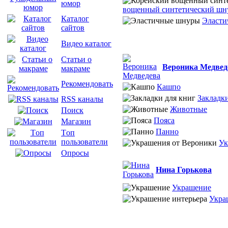
юмор
вощенный синтетический шн
Каталог
Эласти
сайтов
Видео каталог
Статьи о
Вероника Медвед
макраме
Рекомендовать
Кашпо
Закладки
RSS каналы
Животные
Поиск
Пояса
Магазин
Панно
Tоп
пользователи
Ук
Опросы
Нина Горькова
Украшение
Укра