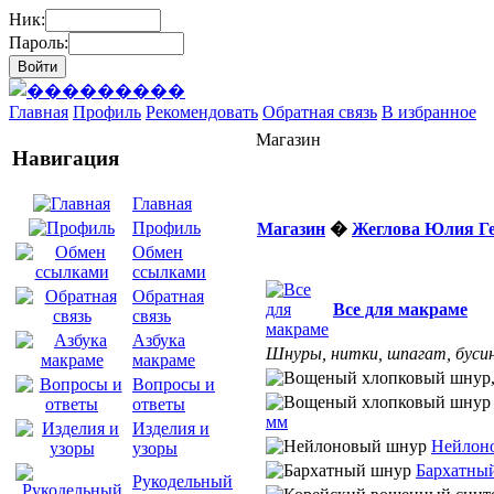
Ник:
Пароль:
Главная
Профиль
Рекомендовать
Обратная связь
В избранное
Магазин
Навигация
Главная
Профиль
Магазин
�
Жеглова Юлия Г
Обмен
ссылками
Обратная
Все для макраме
связь
Азбука
Шнуры, нитки, шпагат, бусин
макраме
Вопросы и
ответы
мм
Изделия и
Нейлон
узоры
Бархатны
Рукодельный