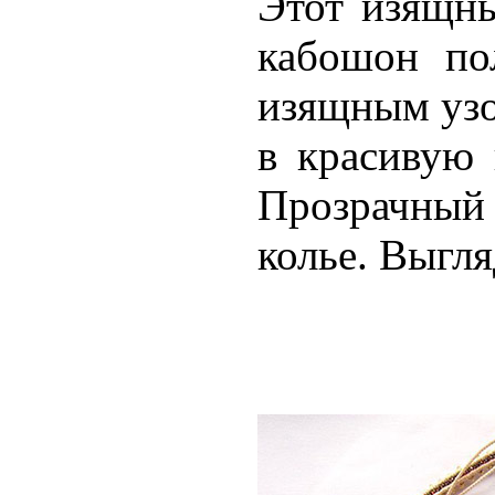
Этот изящны
кабошон по
изящным узо
в красивую 
Прозрачный
колье. Выгл