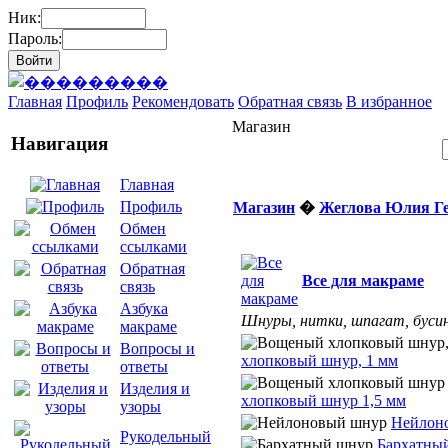
Ник:
Пароль:
Главная
Профиль
Рекомендовать
Обратная связь
В избранное
Магазин
Навигация
Главная
Профиль
Магазин
�
Жеглова Юлия Г
Обмен
ссылками
Обратная
Все для макраме
связь
Азбука
Шнуры, нитки, шпагат, бусин
макраме
Вопросы и
хлопковый шнур, 1 мм
ответы
Изделия и
хлопковый шнур 1,5 мм
узоры
Нейлон
Рукодельный
Бархатны