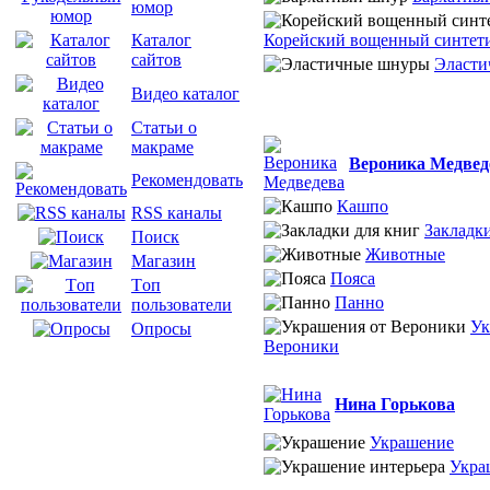
юмор
Корейский вощенный синтет
Каталог
сайтов
Эласти
Видео каталог
Статьи о
макраме
Вероника Медвед
Рекомендовать
Кашпо
RSS каналы
Закладки
Поиск
Животные
Магазин
Пояса
Tоп
Панно
пользователи
Ук
Опросы
Вероники
Нина Горькова
Украшение
Укра