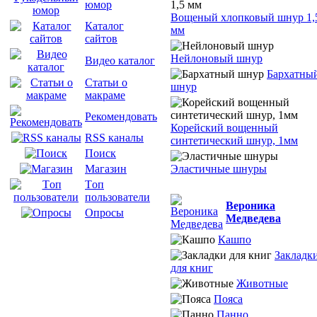
юмор
Вощеный хлопковый шнур 1,
Каталог
мм
сайтов
Нейлоновый шнур
Видео каталог
Бархатны
Статьи о
шнур
макраме
Рекомендовать
Корейский вощенный
RSS каналы
синтетический шнур, 1мм
Поиск
Эластичные шнуры
Магазин
Tоп
пользователи
Вероника
Опросы
Медведева
Кашпо
Закладк
для книг
Животные
Пояса
Панно