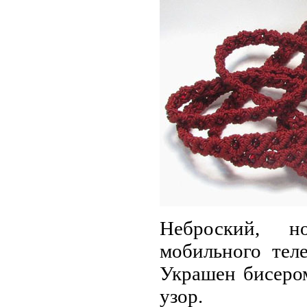
Неброский, н
мобильного тел
Украшен бисером
узор.