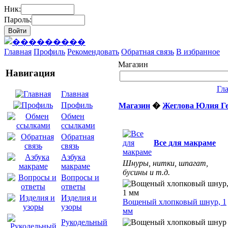
Ник:
Пароль:
Главная
Профиль
Рекомендовать
Обратная связь
В избранное
Магазин
Навигация
Гл
Главная
Профиль
Магазин
�
Жеглова Юлия Г
Обмен
ссылками
Обратная
Все для макраме
связь
Азбука
Шнуры, нитки, шпагат,
макраме
бусины и т.д.
Вопросы и
ответы
Изделия и
Вощеный хлопковый шнур, 1
узоры
мм
Рукодельный