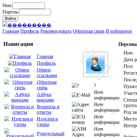
Ник:
Пароль:
Главная
Профиль
Рекомендовать
Обратная связь
В избранное
Навигация
Персона
Ник:
Главная
Дата 
Профиль
Пол:
Обмен
Регис
ссылками
После
Обратная
?
Пункт
связь
Нет
Участ
Азбука
информации
Специ
макраме
Нет
групп
Вопросы и
информации
Род за
ответы
Нет
Место
Изделия и
информации
узоры
Интер
Нет
Рукодельный
информации