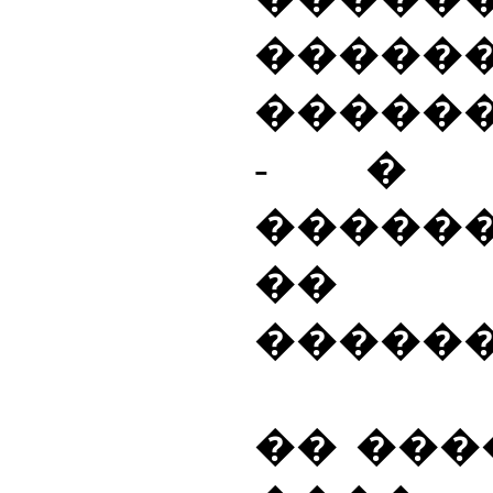
���
�����
- � 
�����
�� 
������
�� ���