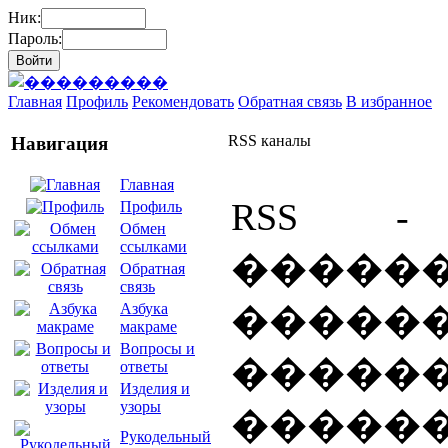
Ник:
Пароль:
Главная
Профиль
Рекомендовать
Обратная связь
В избранное
RSS каналы
Навигация
Главная
RSS -
Профиль
Обмен
ссылками
�����
Обратная
связь
���
Азбука
макраме
Вопросы и
�����
ответы
Изделия и
узоры
������
Рукодельный