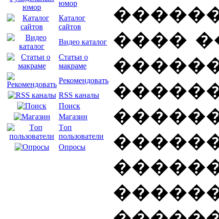
юмор
�����
Каталог
сайтов
���� �
Видео каталог
Статьи о
������
макраме
Рекомендовать
�����
RSS каналы
Поиск
�����
Магазин
Tоп
�����
пользователи
Опросы
�����
���
�����