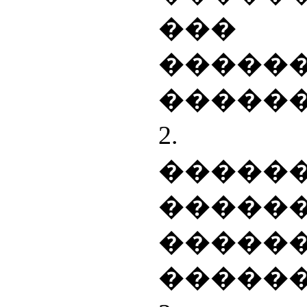
���
���
������
2. 
�����
�����
����
������