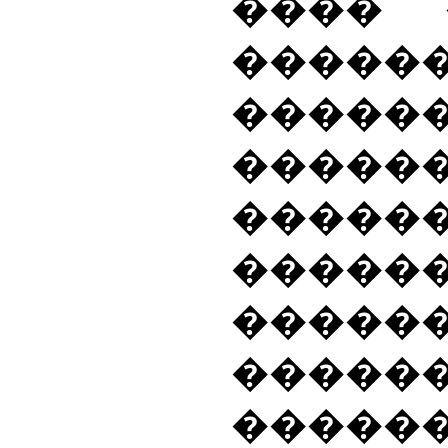
���� 
����
�����
���
�����
���
����
�����
����