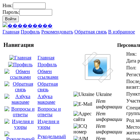
Ник:
Пароль:
Главная
Профиль
Рекомендовать
Обратная связь
В избранное
Навигация
Персонал
Ник:
Главная
Дата 
Профиль
Пол:
Обмен
Регис
ссылками
После
Обратная
визит:
связь
Пункт
Ukraine
Азбука
Участ
Нет
макраме
информации
Специ
Вопросы и
групп
Нет
ответы
информации
Род за
Изделия и
Нет
Место
узоры
информации
жител
Рукодельный
Нет
Интер