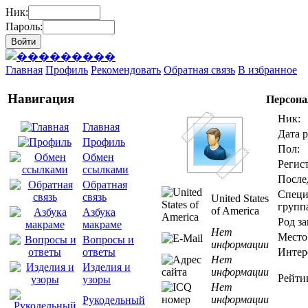
Ник:
Пароль:
Главная
Профиль
Рекомендовать
Обратная связь
В избранное
Навигация
Персона
Ник:
Главная
Дата 
Профиль
Пол:
Обмен
Регис
ссылками
После
Обратная
Специ
связь
United States
групп
of America
Азбука
Род за
макраме
Нет
Место
Вопросы и
информации
Интер
ответы
Нет
Изделия и
информации
Рейти
узоры
Нет
информации
Рукодельный