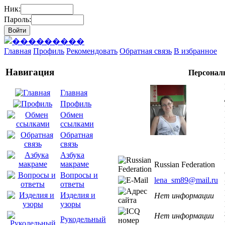
Ник:
Пароль:
Главная
Профиль
Рекомендовать
Обратная связь
В избранное
Навигация
Персонал
Главная
Профиль
Обмен
ссылками
Обратная
связь
Азбука
макраме
Russian Federation
Вопросы и
lena_sm89@mail.ru
ответы
Изделия и
Нет информации
узоры
Нет информации
Рукодельный