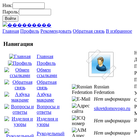
Ник:
Пароль:
Главная
Профиль
Рекомендовать
Обратная связь
В избранное
Навигация
Н
Главная
Д
Профиль
П
Обмен
Р
ссылками
П
Обратная
П
Russian
связь
Federation
У
Азбука
Нет информации
С
макраме
Р
Вопросы и
sikretdomovogo.ru
ответы
М
Изделия и
И
Нет информации
узоры
Р
Нет информации
Рукодельный