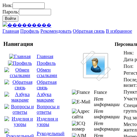
Ник:
Пароль:
Главная
Профиль
Рекомендовать
Обратная связь
В избранное
Навигация
Персонал
Ник:
Главная
Дата 
Профиль
Пол:
Обмен
Регис
ссылками
После
Обратная
визит:
связь
Пункт
France
Азбука
Участ
Нет
макраме
информации
Специ
Вопросы и
групп
Нет
ответы
информации
Род за
Изделия и
Нет
Место
узоры
информации
жител
Рукодельный
Нет
Интер