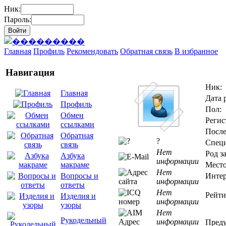
Ник:
Пароль:
Главная
Профиль
Рекомендовать
Обратная связь
В избранное
Навигация
Ник:
Главная
Дата 
Профиль
Пол:
Обмен
Регис
ссылками
После
Обратная
?
Специ
связь
Нет
Род з
Азбука
информации
Место
макраме
Нет
Интер
Вопросы и
информации
ответы
Нет
Рейти
Изделия и
информации
узоры
Нет
Рукодельный
информации
Преду