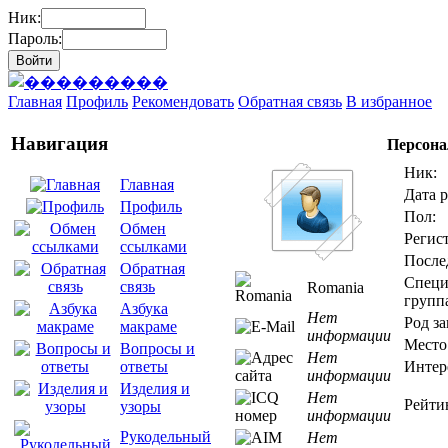
Ник:
Пароль:
Главная
Профиль
Рекомендовать
Обратная связь
В избранное
Навигация
Персона
Ник:
Главная
Дата 
Профиль
Пол:
Обмен
Регис
ссылками
После
Обратная
Специ
связь
Romania
групп
Азбука
Нет
Род за
макраме
информации
Место
Вопросы и
Нет
Интер
ответы
информации
Изделия и
Нет
Рейти
узоры
информации
Рукодельный
Нет