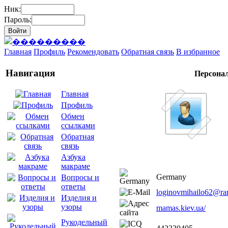
Ник:
Пароль:
Главная
Профиль
Рекомендовать
Обратная связь
В избранное
Навигация
Персона
Главная
Профиль
Обмен
ссылками
Обратная
связь
Азбука
макраме
Germany
Вопросы и
ответы
loginovmihailo62@ram
Изделия и
узоры
mamas.kiev.ua/
Рукодельный