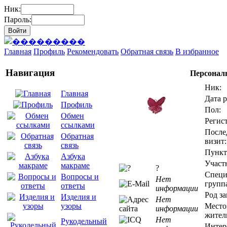
Ник:
Пароль:
Главная
Профиль
Рекомендовать
Обратная связь
В избранное
Навигация
Персонал
Ник:
Главная
Дата 
Профиль
Пол:
Обмен
Регис
ссылками
После
Обратная
визит:
связь
Пункт
Азбука
Участ
макраме
?
Специ
Вопросы и
Нет
групп
ответы
информации
Род за
Изделия и
Нет
Место
узоры
информации
жител
Нет
Рукодельный
Интер