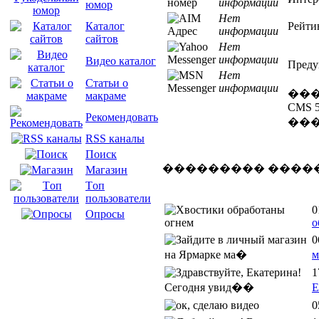
информации
юмор
Нет
Рейти
Каталог
информации
сайтов
Нет
информации
Видео каталог
Преду
Нет
Статьи о
информации
���
макраме
CMS 5
Рекомендовать
����
RSS каналы
Поиск
��������� ����
Магазин
Tоп
пользователи
0
Опросы
о
0
м
1
Е
0