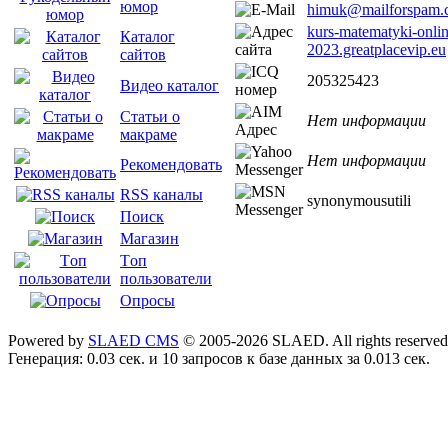
юмор
himuk@mailforspam.
kurs-matematyki-onlin
Каталог
2023.greatplacevip.eu
сайтов
205325423
Видео каталог
Статьи о
Нет информации
макраме
Нет информации
Рекомендовать
RSS каналы
synonymousutili
Поиск
Магазин
Tоп
пользователи
Опросы
Powered by
SLAED CMS
© 2005-2026 SLAED. All rights reserved
Генерация: 0.03 сек. и 10 запросов к базе данных за 0.013 сек.