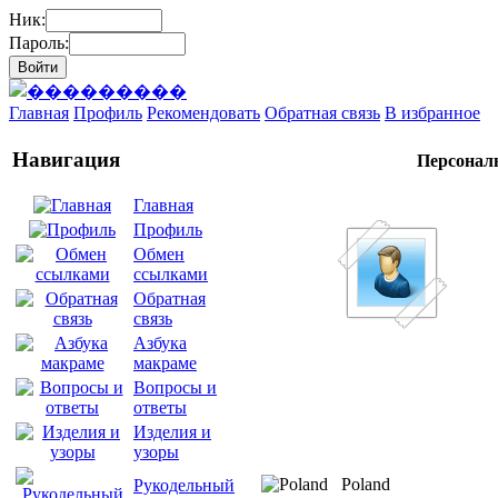
Ник:
Пароль:
Главная
Профиль
Рекомендовать
Обратная связь
В избранное
Навигация
Персонал
Главная
Профиль
Обмен
ссылками
Обратная
связь
Азбука
макраме
Вопросы и
ответы
Изделия и
узоры
Poland
Рукодельный