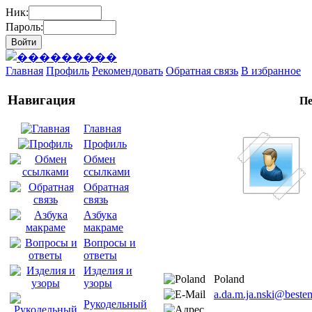
Ник:
Пароль:
Главная
Профиль
Рекомендовать
Обратная связь
В избранное
Навигация
Пе
Главная
Профиль
Обмен
ссылками
Обратная
связь
Азбука
макраме
Вопросы и
ответы
Изделия и
Poland
узоры
a.da.m.ja.nski@bestem
Рукодельный