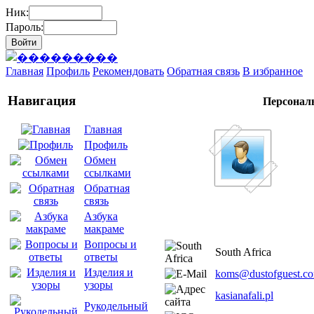
Ник:
Пароль:
Главная
Профиль
Рекомендовать
Обратная связь
В избранное
Навигация
Персонал
Главная
Профиль
Обмен
ссылками
Обратная
связь
Азбука
макраме
Вопросы и
South Africa
ответы
Изделия и
koms@dustofguest.c
узоры
kasianafali.pl
Рукодельный