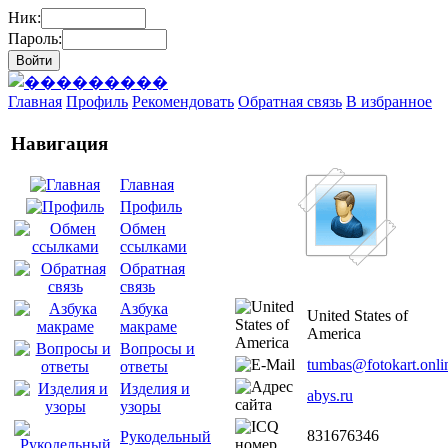
Ник:
Пароль:
Главная
Профиль
Рекомендовать
Обратная связь
В избранное
Навигация
Главная
Профиль
Обмен
ссылками
Обратная
связь
Азбука
United States of
макраме
America
Вопросы и
tumbas@fotokart.onli
ответы
Изделия и
abys.ru
узоры
831676346
Рукодельный