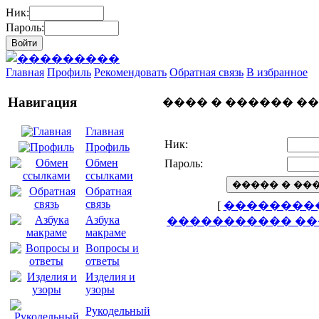
Ник:
Пароль:
Главная
Профиль
Рекомендовать
Обратная связь
В избранное
Навигация
���� � ������ �
Главная
Ник:
Профиль
Обмен
Пароль:
ссылками
Обратная
связь
[
��������
Азбука
����������� ��
макраме
Вопросы и
ответы
Изделия и
узоры
Рукодельный