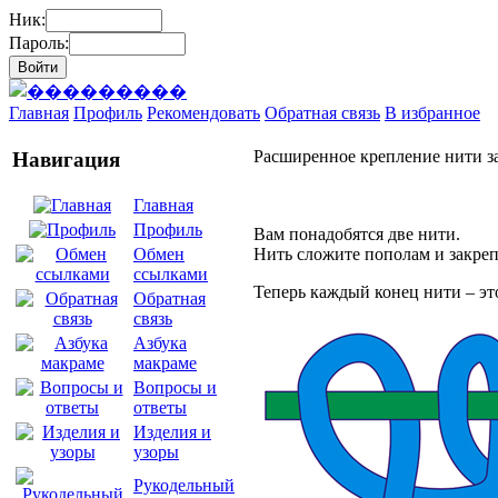
Ник:
Пароль:
Главная
Профиль
Рекомендовать
Обратная связь
В избранное
Расширенное крепление нити з
Навигация
Главная
Профиль
Вам понадобятся две нити.
Нить сложите пополам и закре
Обмен
ссылками
Теперь каждый конец нити – это
Обратная
связь
Азбука
макраме
Вопросы и
ответы
Изделия и
узоры
Рукодельный