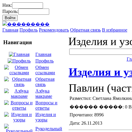
Ник:
Пароль:
Главная
Профиль
Рекомендовать
Обратная связь
В избранное
Изделия и у
Навигация
Главная
Гл
Профиль
Обмен
Изделия и у
ссылками
Обратная
Павлин (част
связь
Азбука
макраме
Разместил: Светлана Ямолкин
Вопросы и
������ �����: 0 By
ответы
Изделия и
Прочитано: 8996
узоры
Дата: 26.11.2013
Рукодельный