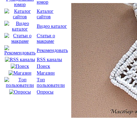
юмор
Каталог
сайтов
Видео каталог
Статьи о
макраме
Рекомендовать
RSS каналы
Поиск
Магазин
Tоп
пользователи
Опросы