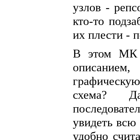
узлов - репс
кто-то подза
их плести -
В этом МК 
описание
графическу
схема? Д
последовате
увидеть всю 
удобно счита