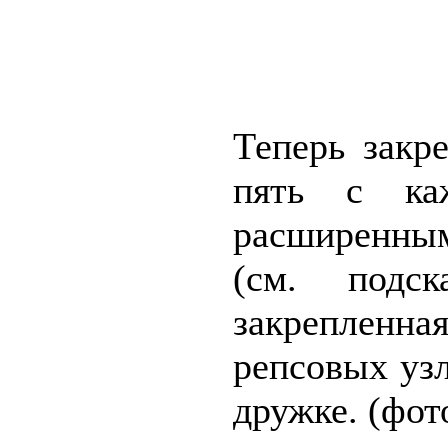
Теперь закр
пять с ка
расширенны
(см. подск
закрепленн
репсовых узл
дружке. (фото