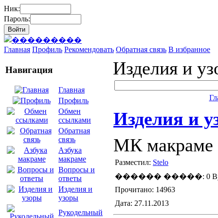
Ник:
Пароль:
Главная
Профиль
Рекомендовать
Обратная связь
В избранное
Изделия и у
Навигация
Главная
Гл
Профиль
Обмен
Изделия и у
ссылками
Обратная
МК макраме 
связь
Азбука
макраме
Разместил:
Stelo
Вопросы и
������ �����: 0 By
ответы
Изделия и
Прочитано: 14963
узоры
Дата: 27.11.2013
Рукодельный