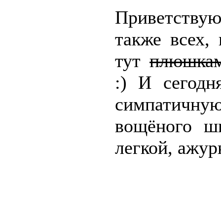
Приветствую
также всех,
тут
плюшкам
:) И сегод
симпатичну
вощёного ш
легкой, ажур