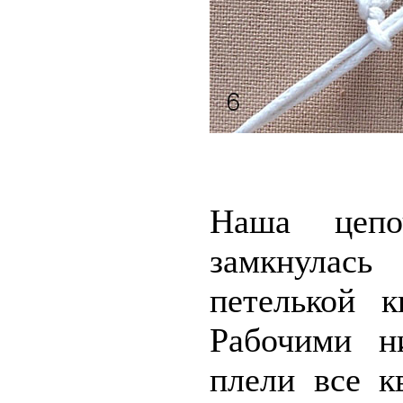
Наша цепо
замкнулась
петелькой к
Рабочими н
плели все к