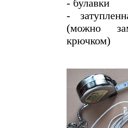
- булавки
- затуплен
(можно за
крючком)