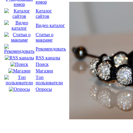
юмор
Каталог
сайтов
Видео каталог
Статьи о
макраме
Рекомендовать
RSS каналы
Поиск
Магазин
Tоп
пользователи
Опросы