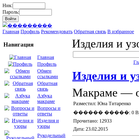
Ник:
Пароль:
Главная
Профиль
Рекомендовать
Обратная связь
В избранное
Изделия и у
Навигация
Главная
Гл
Профиль
Обмен
Изделия и у
ссылками
Обратная
Макраме — о
связь
Азбука
макраме
Разместил: Юна Титаренко
Вопросы и
������ �����: 0 By
ответы
Изделия и
Прочитано: 12933
узоры
Дата: 23.02.2015
Рукодельный