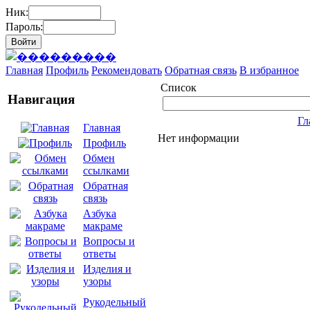
Ник:
Пароль:
Главная
Профиль
Рекомендовать
Обратная связь
В избранное
Список
Навигация
Гл
Главная
Нет информации
Профиль
Обмен
ссылками
Обратная
связь
Азбука
макраме
Вопросы и
ответы
Изделия и
узоры
Рукодельный