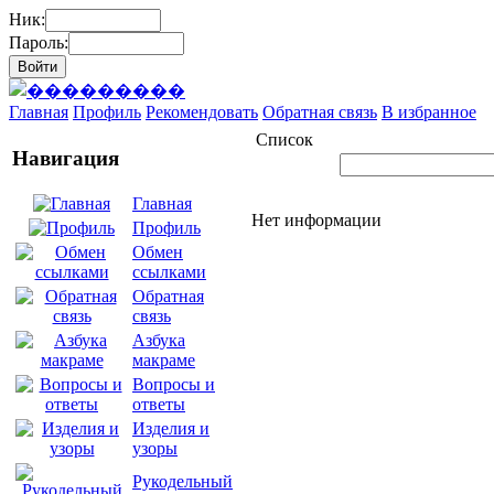
Ник:
Пароль:
Главная
Профиль
Рекомендовать
Обратная связь
В избранное
Список
Навигация
Главная
Нет информации
Профиль
Обмен
ссылками
Обратная
связь
Азбука
макраме
Вопросы и
ответы
Изделия и
узоры
Рукодельный