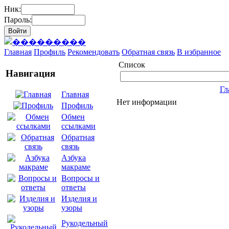
Ник:
Пароль:
Главная
Профиль
Рекомендовать
Обратная связь
В избранное
Список
Навигация
Гл
Главная
Нет информации
Профиль
Обмен
ссылками
Обратная
связь
Азбука
макраме
Вопросы и
ответы
Изделия и
узоры
Рукодельный