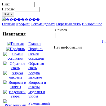
Ник:
Пароль:
Главная
Профиль
Рекомендовать
Обратная связь
В избранное
Список
Навигация
Гл
Главная
Нет информации
Профиль
Обмен
ссылками
Обратная
связь
Азбука
макраме
Вопросы и
ответы
Изделия и
узоры
Рукодельный