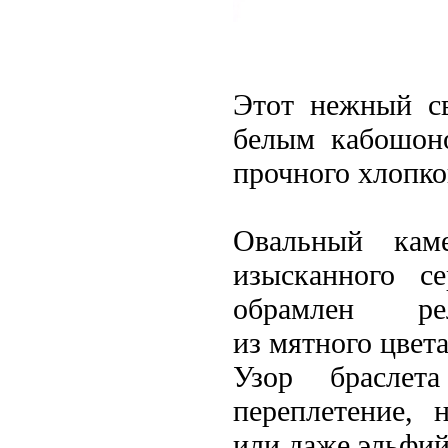
Этот нежный
с
белым
кабошон
прочного хлопк
Овальный кам
изысканного с
обрамлен 
из
мятного
цвета
Узор
браслета
переплетение, 
или даже эльфий