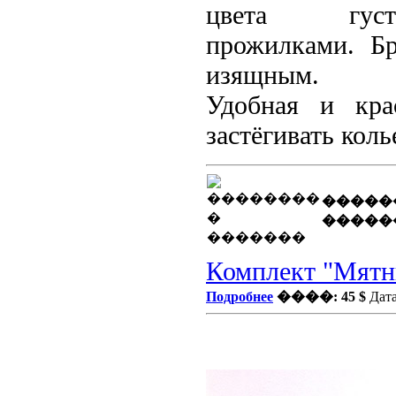
цвета гу
прожилками.
Бр
изящным.
Удобная и крас
застёгивать кол
�����
�����
Комплект "Мятны
Подробнее
����: 45 $
Дата