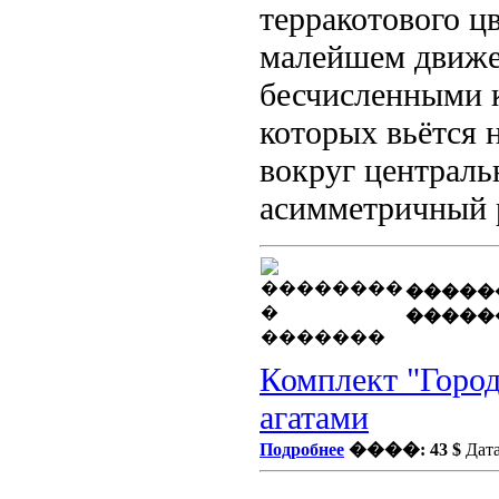
терракотового
цв
малейшем движен
бесчисленными 
которых вьётся 
вокруг централь
асимметричный 
�����
�����
Комплект "Городс
агатами
Подробнее
����: 43 $
Дата