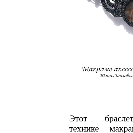
Этот
брасле
технике
макра