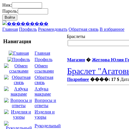
Ник:
Пароль:
Главная
Профиль
Рекомендовать
Обратная связь
В избранное
Браслеты
Навигация
Главная
Профиль
Магазин
�
Жеглова Юлия Г
Обмен
Браслет "Агатов
ссылками
Обратная
Подробнее
����: 17 $
Дата
связь
Азбука
макраме
Вопросы и
ответы
Изделия и
узоры
Рукодельный