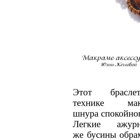
Этот
брасл
технике
ма
шнура
спокойно
Легкие
ажур
же
бусины
обрам