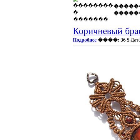
�����
�����
Коричневый брас
Подробнее
����: 36 $
Дата