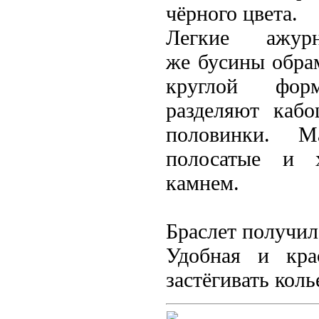
чёрного
цвета.
Легкие
ажур
же
бусины
обрам
круглой ф
разделяют
каб
половинки. 
полосатые и 
камнем.
Браслет
получил
Удобная и крас
застёгивать кол