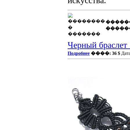
искусства.
�����
�����
Черный браслет 
Подробнее
����: 36 $
Дата