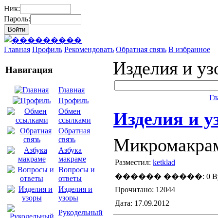
Ник:
Пароль:
Главная
Профиль
Рекомендовать
Обратная связь
В избранное
Изделия и у
Навигация
Главная
Гл
Профиль
Обмен
Изделия и у
ссылками
Обратная
Микромакрам
связь
Азбука
макраме
Разместил:
ketklad
Вопросы и
������ �����: 0 By
ответы
Изделия и
Прочитано: 12044
узоры
Дата: 17.09.2012
Рукодельный