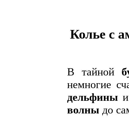
Колье с а
В тайной
б
немногие сч
дельфины
и
волны
до са