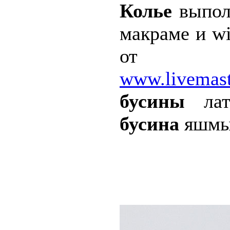
Колье
выпол
макраме и w
от Евг
www.livemast
бусины
лат
бусина
яшмы