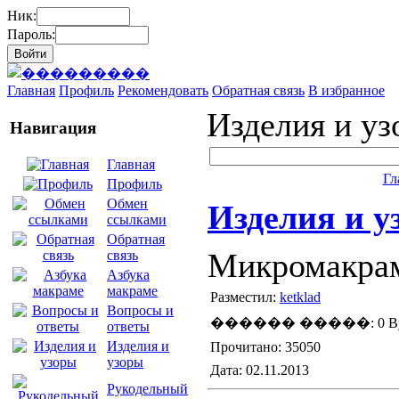
Ник:
Пароль:
Главная
Профиль
Рекомендовать
Обратная связь
В избранное
Изделия и у
Навигация
Главная
Гл
Профиль
Обмен
Изделия и у
ссылками
Обратная
Микромакраме
связь
Азбука
макраме
Разместил:
ketklad
Вопросы и
������ �����: 0 By
ответы
Изделия и
Прочитано: 35050
узоры
Дата: 02.11.2013
Рукодельный