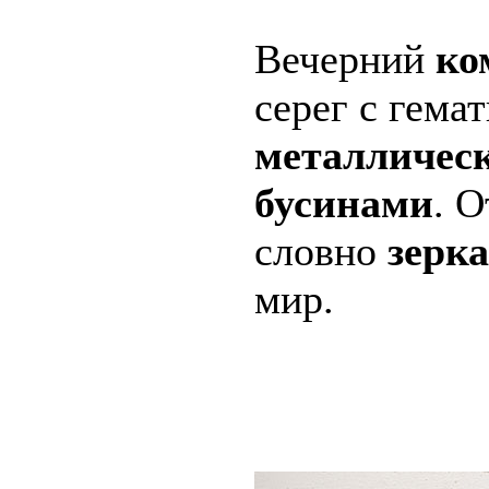
Вечерний
ко
серег с гема
металличес
бусинами
. 
словно
зерк
мир.