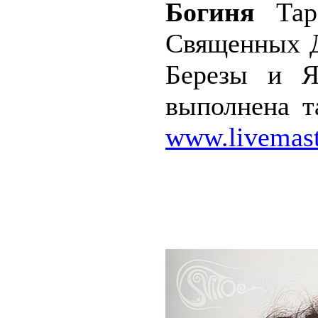
Богиня
Тара
Священных Д
Березы и 
выполнена т
www.livemast