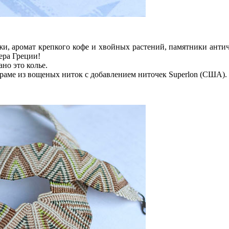
жи, аромат крепкого кофе и хвойных растений, памятники анти
ера Греции!
но это колье.
раме из вощеных ниток c добавлением ниточек Superlon (США).