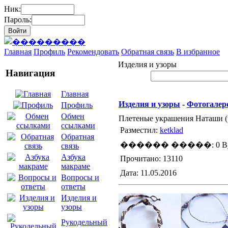
Ник:
Пароль:
Главная
Профиль
Рекомендовать
Обратная связь
В избранное
Изделия и узоры
Навигация
Главная
Изделия и узоры
-
Фотогалер
Профиль
Обмен
Плетеные украшения Наташи (ч
ссылками
Разместил:
ketklad
Обратная
������ �����: 0 By
связь
Азбука
Прочитано: 13110
макраме
Дата: 11.05.2016
Вопросы и
ответы
Изделия и
узоры
Рукодельный