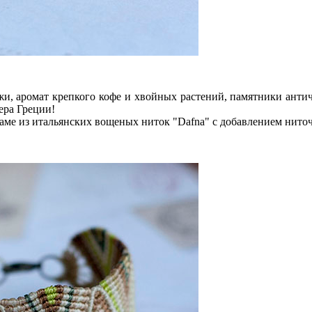
жи, аромат крепкого кофе и хвойных растений, памятники анти
ера Греции!
аме из итальянских вощеных ниток "Dafna" c добавлением ниточ