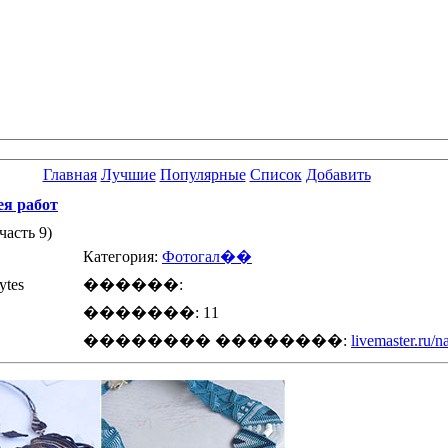
Главная
Лучшие
Популярные
Список
Добавить
ея работ
асть 9)
Категория:
Фотогал��
tes
������:
�������: 11
�������� ��������:
livemaster.ru/n