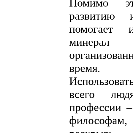
Помимо эт
развитию и
помогает и
минерал
организован
время.
Использоват
всего люд
профессии –
философам,