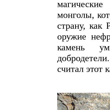
магически
монголы, ко
страну, как
оружие неф
камень у
добродетел
считал этот 