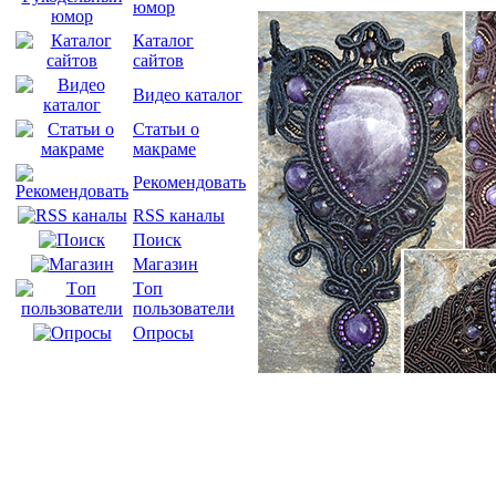
юмор
Каталог
сайтов
Видео каталог
Статьи о
макраме
Рекомендовать
RSS каналы
Поиск
Магазин
Tоп
пользователи
Опросы