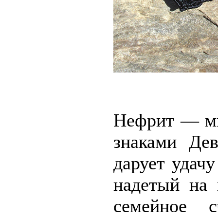
Нефрит — ми
знаками Де
дарует удачу
надетый на 
семейное с