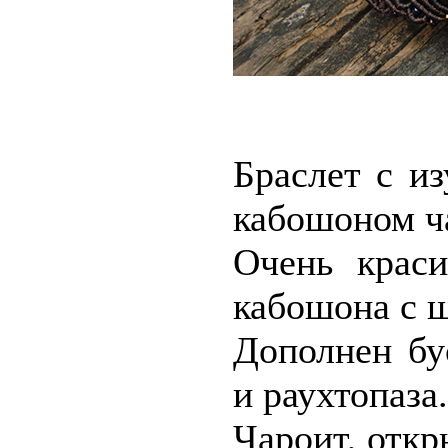
Браслет с и
кабошоном ч
Очень крас
кабошона с 
Дополнен бу
и раухтопаза.
Чароит, откр