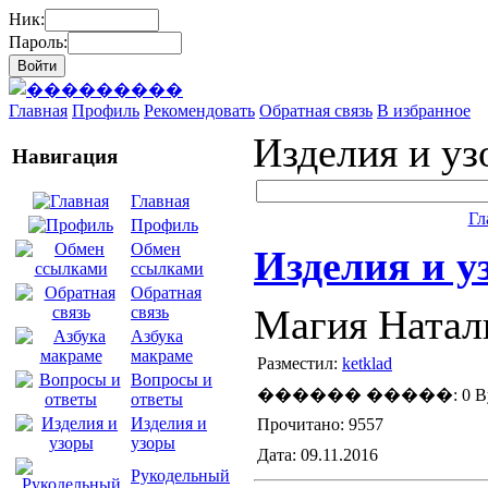
Ник:
Пароль:
Главная
Профиль
Рекомендовать
Обратная связь
В избранное
Изделия и у
Навигация
Главная
Гл
Профиль
Обмен
Изделия и у
ссылками
Обратная
Магия Натал
связь
Азбука
макраме
Разместил:
ketklad
Вопросы и
������ �����: 0 By
ответы
Изделия и
Прочитано: 9557
узоры
Дата: 09.11.2016
Рукодельный