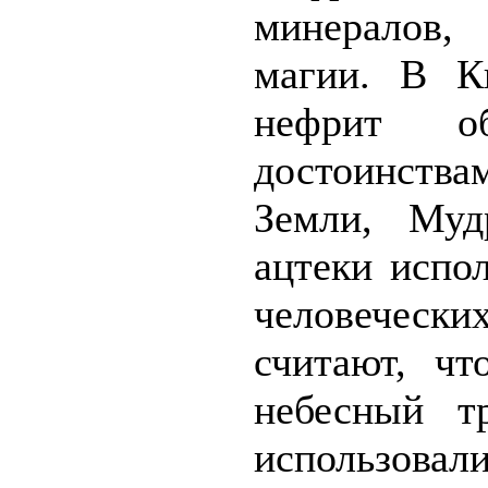
минералов,
магии. В Ки
нефрит о
достоинства
Земли, Муд
ацтеки испо
человечески
считают, ч
небесный т
использова