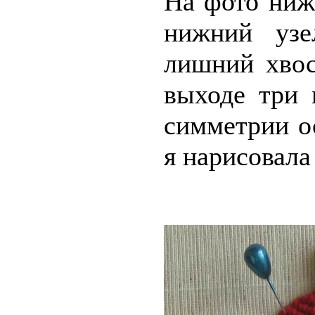
На фото ниж
нижний узе
лишний хвос
выходе три 
симметрии ос
я нарисовала