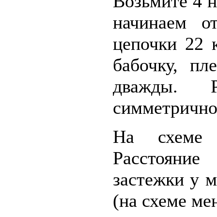
Возьмите 4 н
начинаем о
цепочки 22 
бабочку, пл
дважды. Р
симметрично
На схеме 
Расстояние
застежки у м
(на схеме м