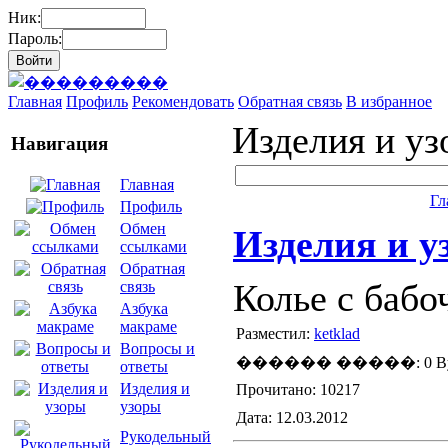
Ник:
Пароль:
Главная
Профиль
Рекомендовать
Обратная связь
В избранное
Изделия и у
Навигация
Главная
Гл
Профиль
Обмен
Изделия и у
ссылками
Обратная
Колье с бабо
связь
Азбука
макраме
Разместил:
ketklad
Вопросы и
������ �����: 0 By
ответы
Изделия и
Прочитано: 10217
узоры
Дата: 12.03.2012
Рукодельный