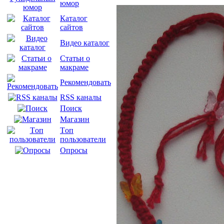
юмор
Каталог
сайтов
Видео каталог
Статьи о
макраме
Рекомендовать
RSS каналы
Поиск
Магазин
Tоп
пользователи
Опросы