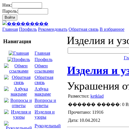
Ник:
Пароль:
Главная
Профиль
Рекомендовать
Обратная связь
В избранное
Изделия и у
Навигация
Главная
Гл
Профиль
Обмен
Изделия и у
ссылками
Обратная
Украшения о
связь
Азбука
макраме
Разместил:
ketklad
Вопросы и
������ �����: 0 By
ответы
Изделия и
Прочитано: 11916
узоры
Дата: 10.04.2012
Рукодельный