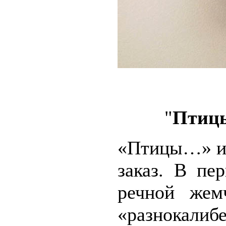
"
Птицы
«Птицы…» и 
заказ. В пе
речной жем
«разнокали