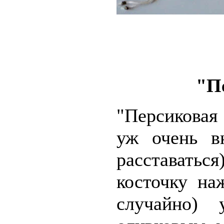
"П
"Персиковая
уж очень в
расставать
косточку на
случайно)