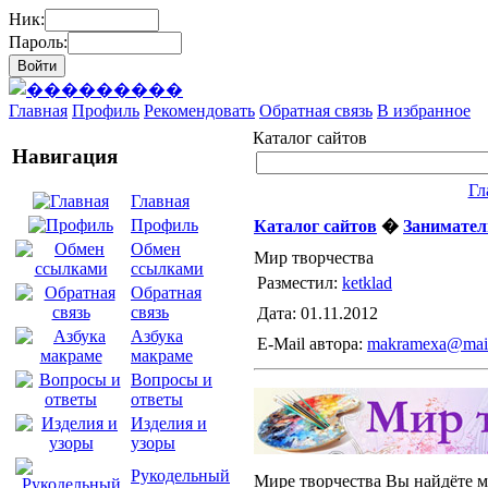
Ник:
Пароль:
Главная
Профиль
Рекомендовать
Обратная связь
В избранное
Каталог сайтов
Навигация
Гл
Главная
Профиль
Каталог сайтов
�
Занимател
Обмен
Мир творчества
ссылками
Разместил:
ketklad
Обратная
связь
Дата: 01.11.2012
Азбука
E-Mail автора:
makramexa@mail
макраме
Вопросы и
ответы
Изделия и
узоры
Рукодельный
Мире творчества Вы найдёте м