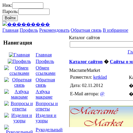
Ник:
Пароль:
Главная
Профиль
Рекомендовать
Обратная связь
В избранное
Каталог сайтов
Навигация
Гл
Главная
Профиль
Каталог сайтов
�
Сайты о м
Обмен
MacrameMarket
ссылками
Разместил:
ketklad
К
Обратная
связь
Дата: 02.11.2012
�
Азбука
E-Mail автора:
@
�
макраме
Вопросы и
ответы
Изделия и
узоры
Рукодельный