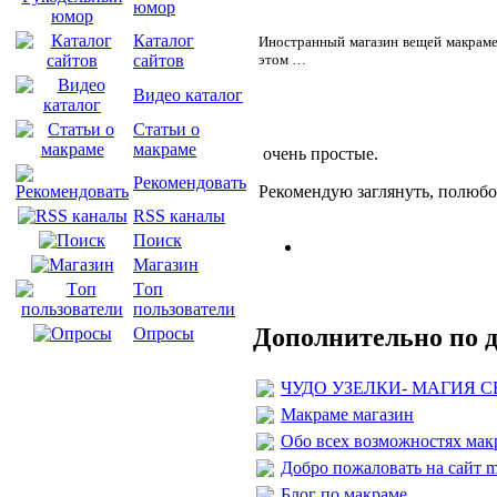
юмор
Каталог
Иностранный магазин вещей макраме.
этом …
сайтов
Видео каталог
Статьи о
макраме
очень простые.
Рекомендовать
Р
екомендую заглянуть, полюбо
RSS каналы
Поиск
Магазин
Tоп
пользователи
Дополнительно по 
Опросы
ЧУДО УЗЕЛКИ- МАГИЯ 
Макраме магазин
Обо всех возможностях мак
Добро пожаловать на сайт ma
Блог по макраме