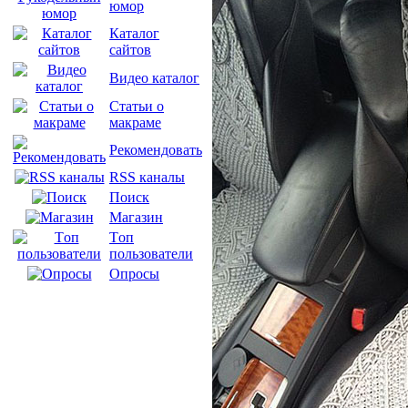
юмор
Каталог
сайтов
Видео каталог
Статьи о
макраме
Рекомендовать
RSS каналы
Поиск
Магазин
Tоп
пользователи
Опросы