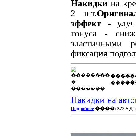
Накидки
на кре
2 шт.
Оригина
эффект
- улуч
тонуса - сниж
эластичными р
фиксация подго
�����
�����
Накидки на авто
Подробнее
����: 322 $
Дат