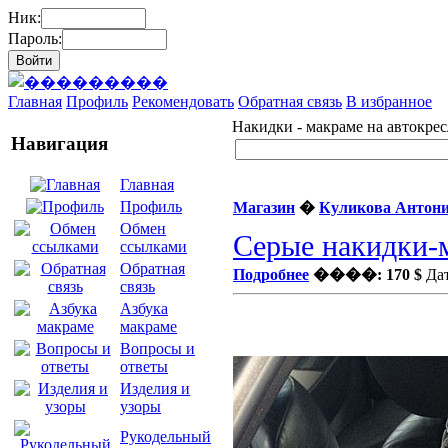
Ник:
Пароль:
Главная
Профиль
Рекомендовать
Обратная связь
В избранное
Накидки - макраме на автокрес
Навигация
Главная
Профиль
Магазин
�
Куликова Антон
Обмен
Серые накидки-м
ссылками
Обратная
Подробнее
����: 170 $
Дат
связь
Азбука
макраме
Вопросы и
ответы
Изделия и
узоры
Рукодельный