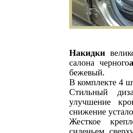
Накидки
велико
салона черного
бежевый.
В комплекте 4 ш
Стильный диз
улучшение кро
снижение устал
Жесткое креп
сиденьем, сверх