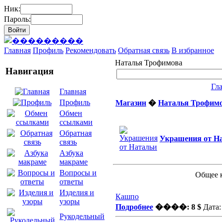
Ник:
Пароль:
Главная
Профиль
Рекомендовать
Обратная связь
В избранное
Наталья Трофимова
Навигация
Гл
Главная
Профиль
Магазин
�
Наталья Трофим
Обмен
ссылками
Обратная
Украшения от Н
связь
Азбука
макраме
Вопросы и
Общее 
ответы
Изделия и
Кашпо
узоры
Подробнее
����: 8 $
Дата:
Рукодельный