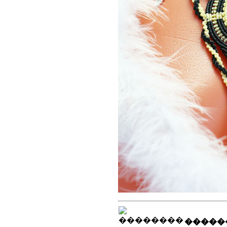
�����