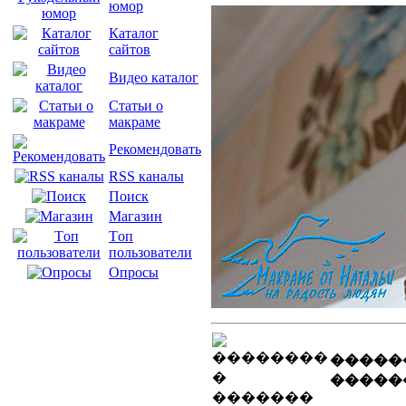
юмор
Каталог
сайтов
Видео каталог
Статьи о
макраме
Рекомендовать
RSS каналы
Поиск
Магазин
Tоп
пользователи
Опросы
�����
�����