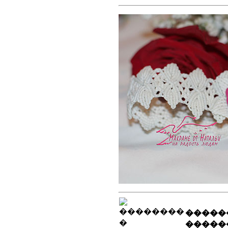
�����
�����