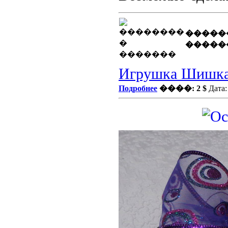
�����
�����
Игрушка Шишк
Подробнее
����: 2 $
Дата: