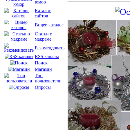
юмор
Каталог
сайтов
Видео каталог
Статьи о
макраме
Рекомендовать
RSS каналы
Поиск
Магазин
Tоп
пользователи
Опросы