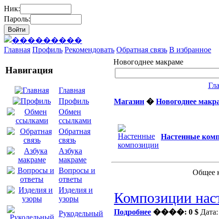
Ник:
Пароль:
Главная
Профиль
Рекомендовать
Обратная связь
В избранное
Новогоднее макраме
Навигация
Гл
Главная
Профиль
Магазин
�
Новогоднее макр
Обмен
ссылками
Обратная
Настенные ком
связь
Азбука
макраме
Вопросы и
Общее 
ответы
Изделия и
Композиции нас
узоры
Подробнее
����: 0 $
Дата:
Рукодельный