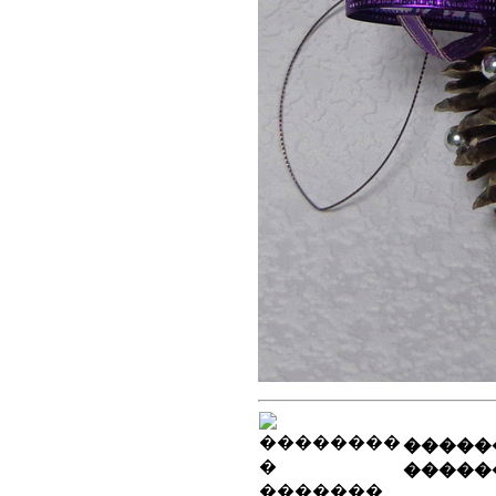
�����
�����