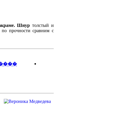
акраме. Шнур
толстый и
и по прочности сравним с
����