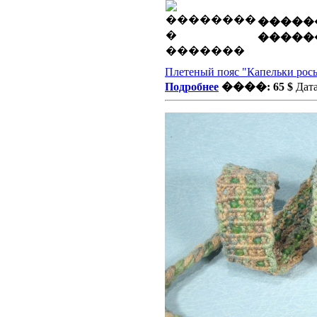
�����
�����
Плетеный пояс "Капельки рос
Подробнее
����: 65 $
Дата