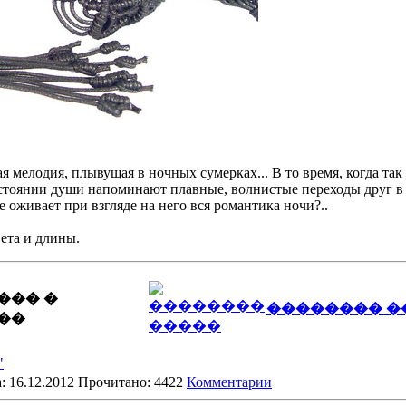
ая мелодия, плывущая в ночных сумерках... В то время, когда так 
стоянии души напоминают плавные, волнистые переходы друг в 
е оживает при взгляде на него вся романтика ночи?..
ета и длины.
��� �
�������� �
��
"
: 16.12.2012 Прочитано: 4422
Комментарии