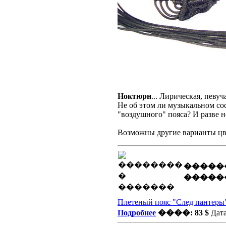
Ноктюрн
... Лирическая, певуч
Не об этом ли музыкальном со
"воздушного" пояса? И разве н
Возможны другие варианты цв
�����
�����
Плетеный пояс "След пантеры
Подробнее
����: 83 $
Дата