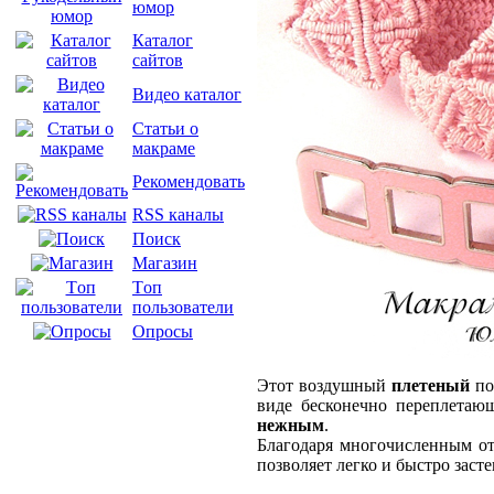
юмор
Каталог
сайтов
Видео каталог
Статьи о
макраме
Рекомендовать
RSS каналы
Поиск
Магазин
Tоп
пользователи
Опросы
Этот воздушный
плетеный
по
виде бесконечно переплетаю
нежным
.
Благодаря многочисленным от
позволяет легко и быстро заст