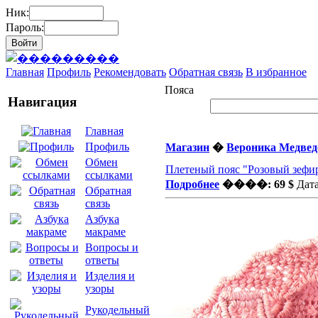
Ник:
Пароль:
Главная
Профиль
Рекомендовать
Обратная связь
В избранное
Пояса
Навигация
Главная
Профиль
Магазин
�
Вероника Медвед
Обмен
Плетеный пояс "Розовый зефи
ссылками
Подробнее
����: 69 $
Дата
Обратная
связь
Азбука
макраме
Вопросы и
ответы
Изделия и
узоры
Рукодельный