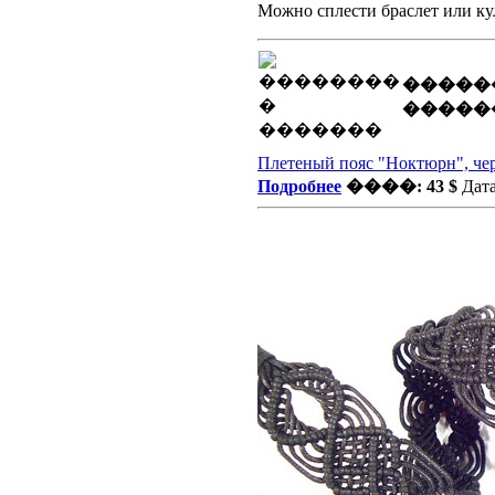
Можно сплести браслет или ку
�����
�����
Плетеный пояс "Ноктюрн", ч
Подробнее
����: 43 $
Дата