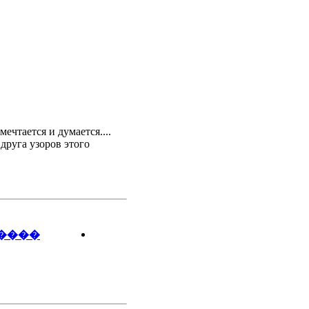
мечтается и думается....
друга узоров этого
����