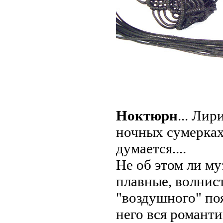
Ноктюрн
... Лир
ночных сумерках.
думается....
Не об этом ли м
плавные, волнист
"воздушного" поя
него вся романти