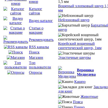
юмор
Вощеный хлопковый шнур 1,
Каталог
мм
сайтов
Нейлоновый шнур
Видео каталог
Бархатны
Статьи о
шнур
макраме
Рекомендовать
Корейский вощенный
RSS каналы
синтетический шнур, 1мм
Поиск
Эластичные шнуры
Магазин
Tоп
пользователи
Вероника
Опросы
Медведева
Кашпо
Закладк
для книг
Животные
Пояса
Панно