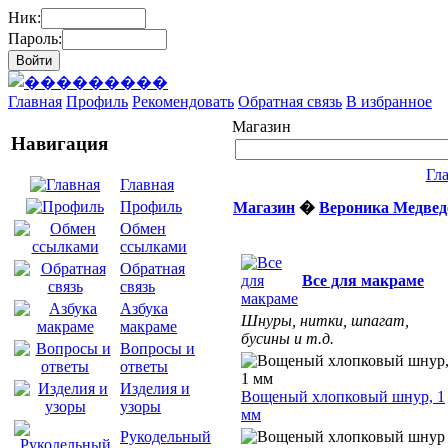
Ник:
Пароль:
Главная
Профиль
Рекомендовать
Обратная связь
В избранное
Магазин
Навигация
Гл
Главная
Профиль
Магазин
�
Вероника Медвед
Обмен
ссылками
Обратная
Все для макраме
связь
Азбука
Шнуры, нитки, шпагат,
макраме
бусины и т.д.
Вопросы и
ответы
Изделия и
Вощеный хлопковый шнур, 1
узоры
мм
Рукодельный