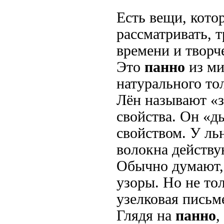
Есть вещи, котор
рассматривать, 
времени и творч
Это
панно
из ми
натурального то
Лён называют «з
свойства. Он «
свойством. У ль
волокна действ
Обычно думают,
узоры. Но не то
узелковая письм
Глядя на
панно
,