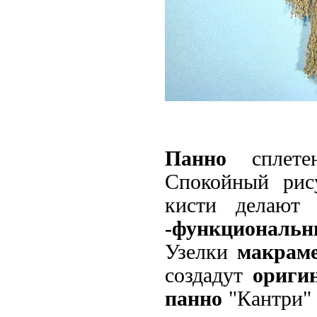
Панно
сплетен
Спокойный рис
кисти делают
-функциональ
Узелки
макраме
создадут
ориги
панно
"Кантри" 