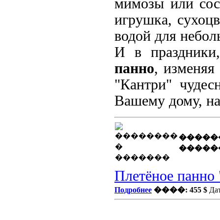
мимозы или сос
игрушка, сухо
водой для небол
И в праздники
панно
, изменяя
"Кантри" чудес
Вашему дому, н
�����
�����
Плетёное панно 
Подробнее
����: 455 $
Дат