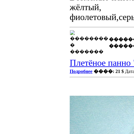
жёлтый, яр
фиолетовый,серы
�����
�����
Плетёное панно 
Подробнее
����: 21 $
Дата