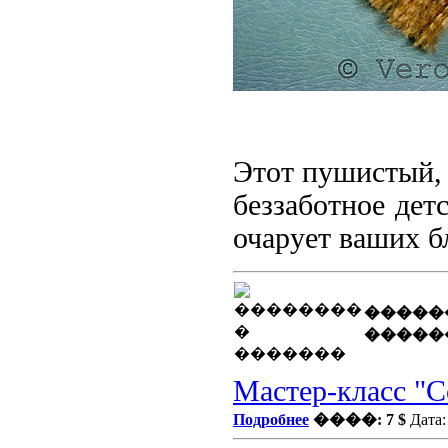
Этот пушистый,
беззаботное дет
очарует ваших б
�����
�����
Мастер-класс "С
Подробнее
����: 7 $
Дата: