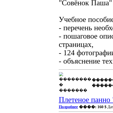
"
Совёнок
Паша" 
Учебное пособие
- перечень необ
- пошаговое оп
страницах,
- 124 фотографи
- объяснение те
�����
�����
Плетеное панно
Подробнее
����: 160 $
Дат