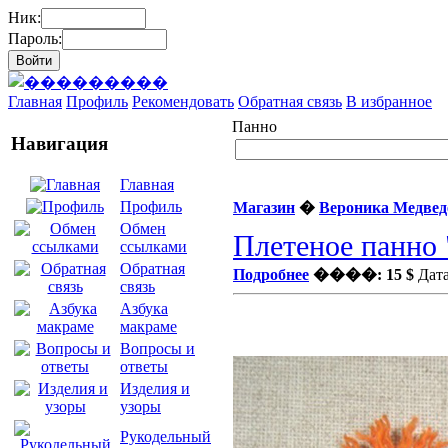
Ник:
Пароль:
Главная
Профиль
Рекомендовать
Обратная связь
В избранное
Панно
Навигация
Главная
Профиль
Магазин
�
Вероника Медвед
Обмен
Плетеное панно
ссылками
Обратная
Подробнее
����: 15 $
Дата
связь
Азбука
макраме
Вопросы и
ответы
Изделия и
узоры
Рукодельный