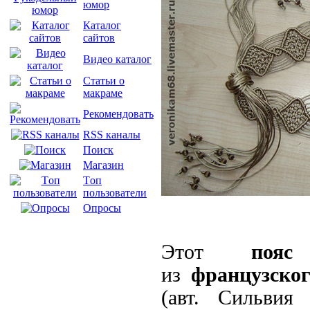
юмор
Каталог
сайтов
Видео каталог
Статьи о
макраме
Рекомендовать
RSS каналы
Поиск
Магазин
Tоп
пользователи
Опросы
Этот
пояс
из
французског
(авт. Сильвия