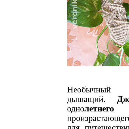
Необычны
дышащий.
Дж
одно
летнего
ра
произрастающего
для путешестви