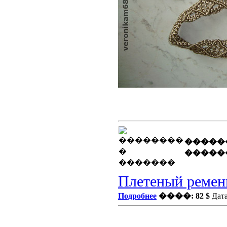
�����
�����
Плетеный ремен
Подробнее
����: 82 $
Дата