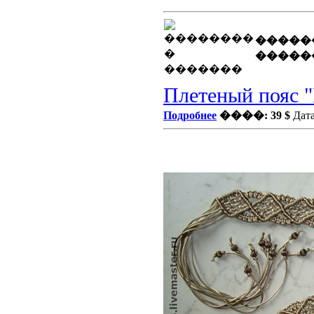
�����
�����
Плетеный пояс "
Подробнее
����: 39 $
Дата