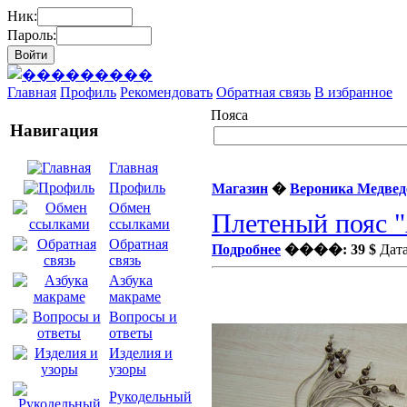
Ник:
Пароль:
Главная
Профиль
Рекомендовать
Обратная связь
В избранное
Пояса
Навигация
Главная
Профиль
Магазин
�
Вероника Медвед
Обмен
Плетеный пояс 
ссылками
Обратная
Подробнее
����: 39 $
Дата
связь
Азбука
макраме
Вопросы и
ответы
Изделия и
узоры
Рукодельный