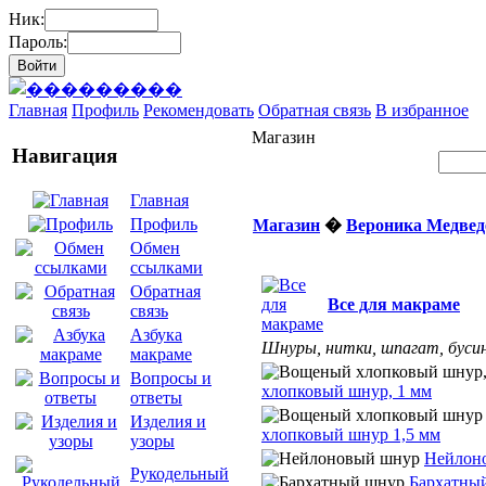
Ник:
Пароль:
Главная
Профиль
Рекомендовать
Обратная связь
В избранное
Магазин
Навигация
Главная
Профиль
Магазин
�
Вероника Медвед
Обмен
ссылками
Обратная
Все для макраме
связь
Азбука
Шнуры, нитки, шпагат, бусин
макраме
Вопросы и
хлопковый шнур, 1 мм
ответы
Изделия и
хлопковый шнур 1,5 мм
узоры
Нейлон
Рукодельный
Бархатны