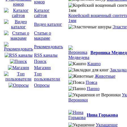
юмор
Каталог
Корейский вощенный синтет
сайтов
1мм
Видео каталог
Эласти
Статьи о
макраме
Рекомендовать
Вероника Медвед
RSS каналы
Поиск
Кашпо
Магазин
Закладки
Tоп
Животные
пользователи
Пояса
Опросы
Панно
Ук
Вероники
Нина Горькова
Украшение