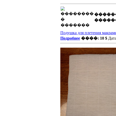
�����
�����
Подушка для плетения макрам
Подробнее
����: 10 $
Дата