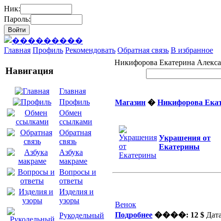
Ник:
Пароль:
Главная
Профиль
Рекомендовать
Обратная связь
В избранное
Никифорова Екатерина Алекс
Навигация
Главная
Профиль
Магазин
�
Никифорова Екат
Обмен
ссылками
Обратная
Украшения от
связь
Екатерины
Азбука
макраме
Вопросы и
ответы
Изделия и
узоры
Венок
Подробнее
����: 12 $
Дата
Рукодельный