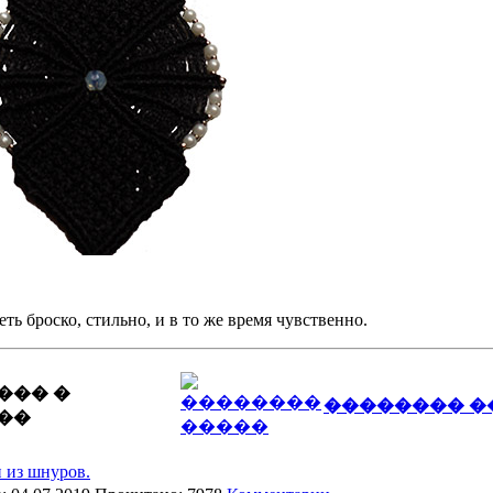
еть броско, стильно, и в то же время чувственно.
��� �
�������� �
��
и из шнуров.