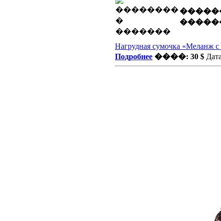
�����
�����
Нагрудная сумочка «Меланж с
Подробнее
����: 30 $
Дата