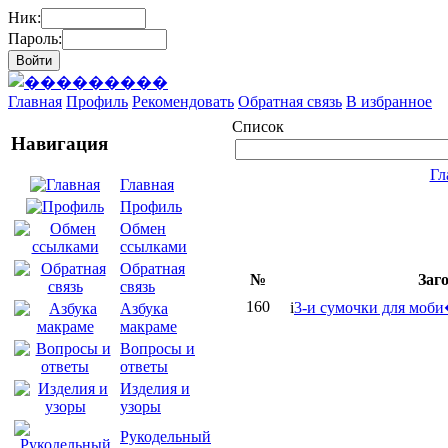
Ник:
Пароль:
Главная
Профиль
Рекомендовать
Обратная связь
В избранное
Список
Навигация
Гл
Главная
Профиль
Обмен
ссылками
Обратная
№
Заг
связь
160
i
3-и сумочки для моб
Азбука
макраме
Вопросы и
ответы
Изделия и
узоры
Рукодельный