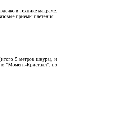
рдечко в технике макраме.
 базовые приемы плетения.
итого 5 метров шнура), и
зую "Момент-Кристалл", но