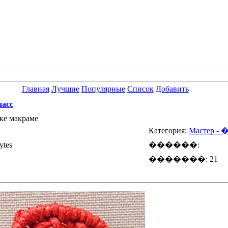
Главная
Лучшие
Популярные
Список
Добавить
ласс
ке макраме
Категория:
Мастер - 
tes
������:
�������: 21