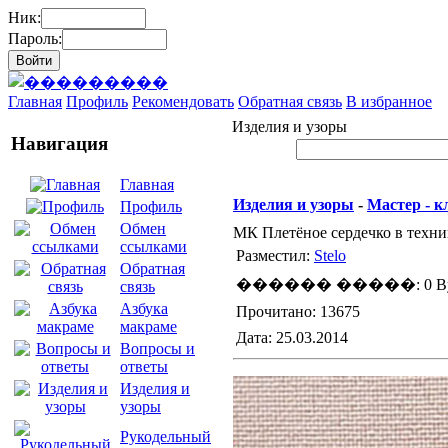
Ник:
Пароль:
Главная
Профиль
Рекомендовать
Обратная связь
В избранное
Изделия и узоры
Навигация
Главная
Изделия и узоры
-
Мастер - к
Профиль
Обмен
МК Плетёное сердечко в техни
ссылками
Разместил:
Stelo
Обратная
������ �����: 0 By
связь
Азбука
Прочитано: 13675
макраме
Дата: 25.03.2014
Вопросы и
ответы
Изделия и
узоры
Рукодельный